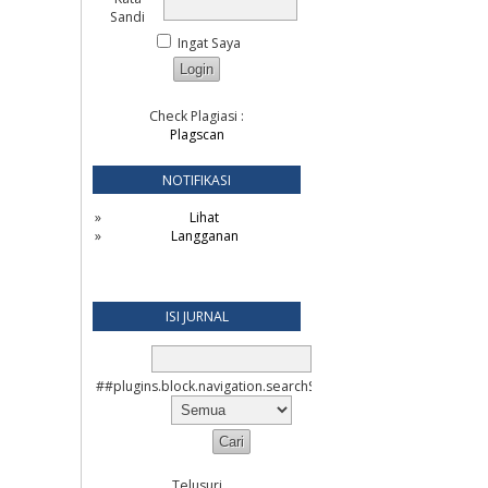
Sandi
Ingat Saya
Check Plagiasi :
Plagscan
NOTIFIKASI
Lihat
Langganan
ISI JURNAL
##plugins.block.navigation.searchScope##
Telusuri