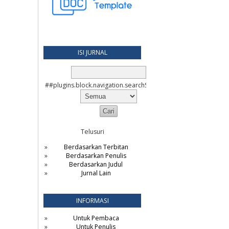
ISI JURNAL
##plugins.block.navigation.searchScope##
Telusuri
Berdasarkan Terbitan
Berdasarkan Penulis
Berdasarkan Judul
Jurnal Lain
INFORMASI
Untuk Pembaca
Untuk Penulis