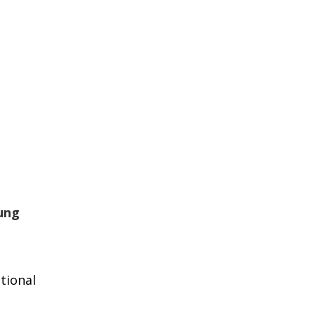
ung
tional