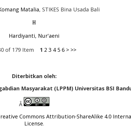
 Komang Matalia
, STIKES Bina Usada Bali
H
Hardiyanti, Nur'aeni
 30 of 179 Item
1
2
3
4
5
6
>
>>
Diterbitkan oleh:
gabdian Masyarakat (LPPM) Universitas BSI Band
Â
reative Commons Attribution-ShareAlike 4.0 Interna
License
.