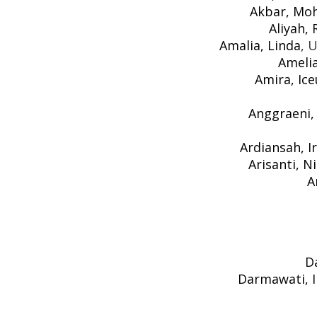
Akbar, Moh
Aliyah, 
Amalia, Linda
, 
Amelia
Amira, Ice
Anggraeni,
Ardiansah, I
Arisanti, N
A
D
Darmawati, 