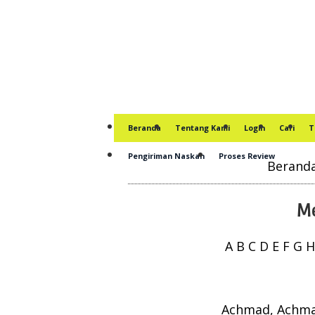
Beranda
Tentang Kami
Login
Cari
T
Pengiriman Naskah
Proses Review
Berand
Me
A
B
C
D
E
F
G
H
Achmad, Achm