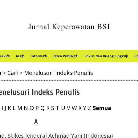
Jurnal Keperawatan BSI
erkini
Arsip
Informasi
Etika Publikasi
Fokus dan Ruang Lingkup
P
a
>
Cari
>
Menelusuri Indeks Penulis
nelusuri Indeks Penulis
I
J
K
L
M
N
O
P
Q
R
S
T
U
V
W
X
Y
Z
Semua
A
ad
, Stikes Jenderal Achmad Yani (Indonesia)