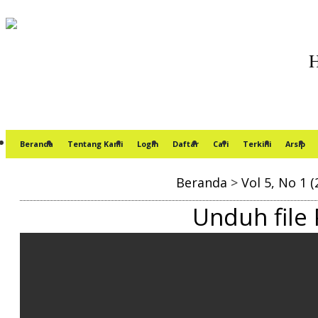
Beranda
Tentang Kami
Login
Daftar
Cari
Terkini
Arsip
Beranda
>
Vol 5, No 1 (
Unduh file 