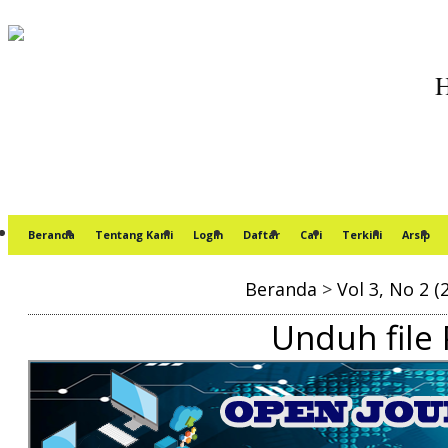
Beranda
Tentang Kami
Login
Daftar
Cari
Terkini
Arsip
Beranda
>
Vol 3, No 2 (
Unduh file 