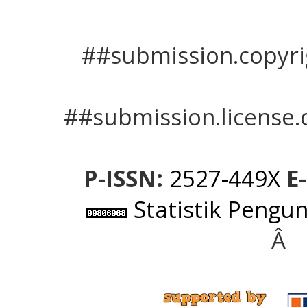
##submission.copyr
##submission.license.
P-ISSN:
2527-449X
E-
Statistik Pengun
Â