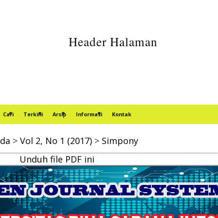
Cari
Terkini
Arsip
Informasi
Kontak
nda
>
Vol 2, No 1 (2017)
>
Simpony
Unduh file PDF ini