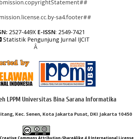
bmission.copyrightStatement##
ission.license.cc.by-sa4.footer##
SN:
2527-449X
E-ISSN
:
2549-7421
Statistik Pengunjung Jurnal IJCIT
Â
leh LPPM Universitas Bina Sarana Informatika
itang, Kec. Senen, Kota Jakarta Pusat, DKI Jakarta 10450
Creative Commons Attribution-ShareAlike 4.0 International License