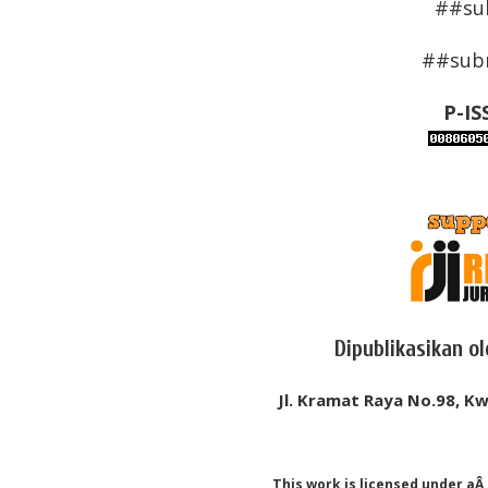
##su
##subm
P-IS
Dipublikasikan o
Jl. Kramat Raya No.98, Kw
This work is licensed under aÂ