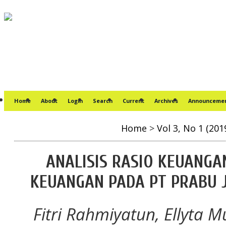
Home
About
Login
Search
Current
Archives
Announceme
Home
>
Vol 3, No 1 (201
ANALISIS RASIO KEUANGA
KEUANGAN PADA PT PRABU 
Fitri Rahmiyatun, Ellyta M