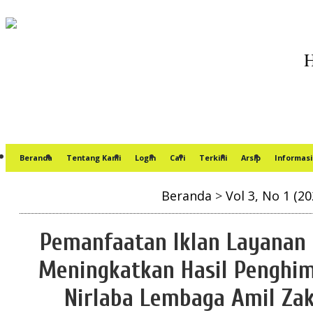
Beranda
Tentang Kami
Login
Cari
Terkini
Arsip
Informasi
Beranda
>
Vol 3, No 1 (20
Pemanfaatan Iklan Layanan
Meningkatkan Hasil Penghi
Nirlaba Lembaga Amil Zaka