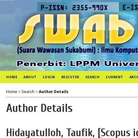
HOME
ABOUT
LOGIN
REGISTER
SEARCH
CURRENT
ARC
Home
>
Search
>
Author Details
Author Details
Hidayatulloh, Taufik, [Scopus 