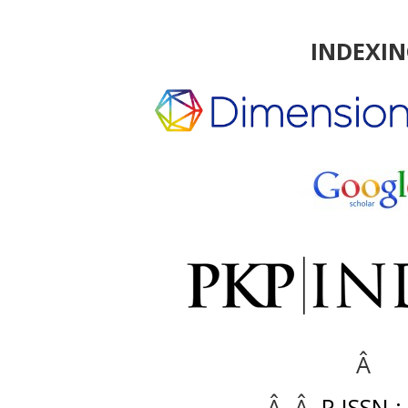
INDEXI
Â
Â Â
P-ISSN :