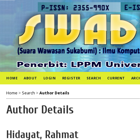
HOME
ABOUT
LOGIN
REGISTER
SEARCH
CURRENT
ARC
Home
>
Search
>
Author Details
Author Details
Hidayat, Rahmat