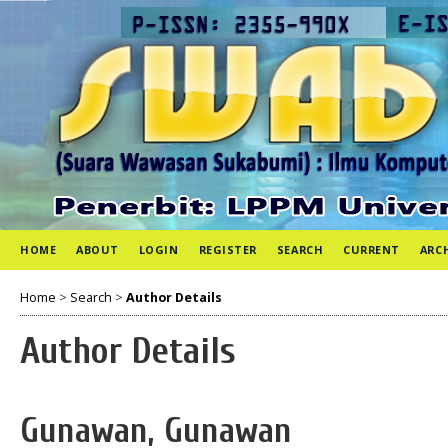
HOME
ABOUT
LOGIN
REGISTER
SEARCH
CURRENT
ARC
Home
>
Search
>
Author Details
Author Details
Gunawan, Gunawan