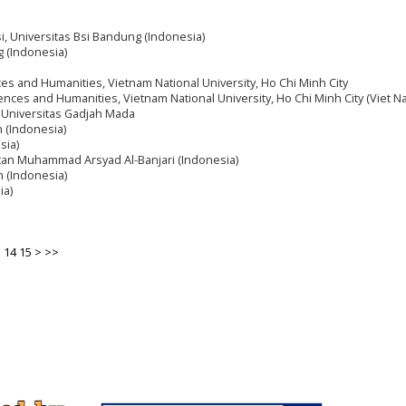
si, Universitas Bsi Bandung (Indonesia)
g (Indonesia)
nces and Humanities, Vietnam National University, Ho Chi Minh City
ciences and Humanities, Vietnam National University, Ho Chi Minh City (Viet N
 Universitas Gadjah Mada
n (Indonesia)
sia)
antan Muhammad Arsyad Al-Banjari (Indonesia)
n (Indonesia)
ia)
3
14
15
>
>>