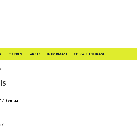
RI
TERKINI
ARSIP
INFORMASI
ETIKA PUBLIKASI
s
is
Y
Z
Semua
ia)