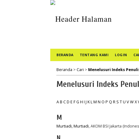
BERANDA
TENTANG KAMI
LOGIN
CA
Beranda
>
Cari
>
Menelusuri Indeks Penuli
Menelusuri Indeks Penul
A
B
C
D
E
F
G
H
I
J
K
L
M
N
O
P
Q
R
S
T
U
V
W
X
M
Murtiadi, Murtiadi
, AKOM BSI Jakarta (Indones
N