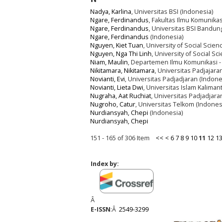
Nadya, Karlina
, Universitas BSI (Indonesia)
Ngare, Ferdinandus
, Fakultas Ilmu Komunika
Ngare, Ferdinandus
, Universitas BSI Bandun
Ngare, Ferdinandus
(Indonesia)
Nguyen, Kiet Tuan
, University of Social Scie
Nguyen, Nga Thi Linh
, University of Social S
Niam, Maulin
, Departemen Ilmu Komunikasi -
Nikitamara, Nikitamara
, Universitas Padjajara
Novianti, Evi
, Universitas Padjadjaran (Indone
Novianti, Lieta Dwi
, Universitas Islam Kalim
Nugraha, Aat Ruchiat
, Universitas Padjadjara
Nugroho, Catur
, Universitas Telkom (Indones
Nurdiansyah, Chepi
(Indonesia)
Nurdiansyah, Chepi
151 - 165 of 306 Item
<<
<
6
7
8
9
10
11
12
1
Index by:
Â
E-ISSN
:Â
2549-3299