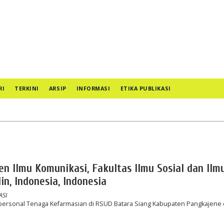
RI
TERKINI
ARSIP
INFORMASI
ETIKA PUBLIKASI
 Ilmu Komunikasi, Fakultas Ilmu Sosial dan Ilm
in, Indonesia, Indonesia
SI
rpersonal Tenaga Kefarmasian di RSUD Batara Siang Kabupaten Pangkajene