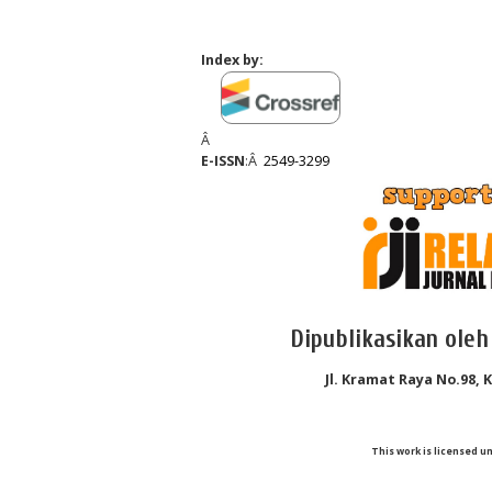
Index by:
Â
E-ISSN
:Â
2549-3299
Dipublikasikan oleh
Jl. Kramat Raya No.98, 
This work is licensed u