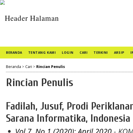
BERANDA
TENTANG KAMI
LOGIN
CARI
TERKINI
ARSIP
I
Beranda
>
Cari
>
Rincian Penulis
Rincian Penulis
Fadilah, Jusuf, Prodi Periklana
Sarana Informatika, Indonesia
Vol 7, No 1 (2020): April 2020
- KOM