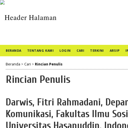
BERANDA
TENTANG KAMI
LOGIN
CARI
TERKINI
ARSIP
I
Beranda
>
Cari
>
Rincian Penulis
Rincian Penulis
Darwis, Fitri Rahmadani, Depa
Komunikasi, Fakultas Ilmu Sosi
Universitas Hasanuddin, Indon