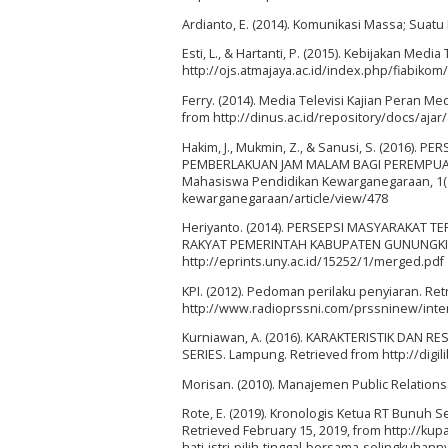
Ardianto, E. (2014). Komunikasi Massa; Suat
Esti, L., & Hartanti, P. (2015). Kebijakan Media
http://ojs.atmajaya.ac.id/index.php/fiabiko
Ferry. (2014). Media Televisi Kajian Peran 
from http://dinus.ac.id/repository/docs/ajar/
Hakim, J., Mukmin, Z., & Sanusi, S. (201
PEMBERLAKUAN JAM MALAM BAGI PEREMPUAN (S
Mahasiswa Pendidikan Kewarganegaraan, 1(1)
kewarganegaraan/article/view/478
Heriyanto. (2014). PERSEPSI MASYARAKAT 
RAKYAT PEMERINTAH KABUPATEN GUNUNGKIDUL 
http://eprints.uny.ac.id/15252/1/merged.pdf
KPI. (2012). Pedoman perilaku penyiaran. Ret
http://www.radioprssni.com/prssninew/inter
Kurniawan, A. (2016). KARAKTERISTIK DAN
SERIES. Lampung. Retrieved from http://dig
Morisan. (2010). Manajemen Public Relations
Rote, E. (2019). Kronologis Ketua RT Bunuh Sel
Retrieved February 15, 2019, from http://ku
hati-istri-pilih-tinggal-bersama-selingkuhann