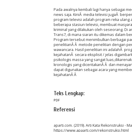
Pada awalnya kembali lagi hanya sebagai med
news saja. KiniÂ media televisi jugaÂ berpe
program televisi adalah program reka ulang 
beberapa stasiun televisi, membuat masyarak
kriminal yang dilakukan oleh seseorang. Di a
Trans7, di mana siaran itu dikemas dalam ben
Program tersebut menimbulkan berbagai pan
penelitianÂ Â metode penelitian dengan pen
wawancara. Hasil penelitian ini adalahÂ pr
kejahatanÂ secara eksplisit / jelas digamb
psikologis massa yang sangat luas,dikaren
kronologis yang diceritakanÂ Â dan menaya
dapat digunakan sebagai acara yang member
kejahatanÂ Â
Teks Lengkap:
PDF
Referensi
aparti.com. (2019). Arti Kata Rekonstruksi - 
https://www.apaarti.com/rekonstruksi.html