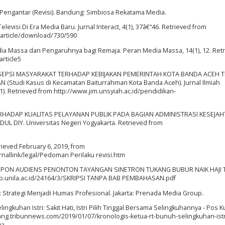
u Pengantar (Revisi). Bandung: Simbiosa Rekatama Media.
 Televisi Di Era Media Baru. Jurnal Interact, 4(1), 37â€“46. Retrieved from
m/article/download/730/590
Media Massa dan Pengaruhnya bagi Remaja. Peran Media Massa, 14(1), 12. Ret
article5
6). PERSEPSI MASYARAKAT TERHADAP KEBIJAKAN PEMERINTAH KOTA BANDA ACEH
tudi Kasus di Kecamatan Baiturrahman Kota Banda Aceh). Jurnal Ilmiah
. Retrieved from http://www.jim.unsyiah.ac.id/pendidikan-
TERHADAP KUALITAS PELAYANAN PUBLIK PADA BAGIAN ADMINISTRASI KESEJA
DIY. Universitas Negeri Yogyakarta. Retrieved from
rieved February 6, 2019, from
nallink/legal/Pedoman Perilaku revisi.htm
 RESPON AUDIENS PENONTON TAYANGAN SINETRON TUKANG BUBUR NAIK HAJI 
ilib.unila.ac.id/24164/3/SKRIPSI TANPA BAB PEMBAHASAN.pdf
: Strategi Menjadi Humas Profesional. Jakarta: Prenada Media Group.
ingkuhan Istri: Sakit Hati, Istri Pilih Tinggal Bersama Selingkuhannya - Pos 
pang.tribunnews.com/2019/01/07/kronologis-ketua-rt-bunuh-selingkuhan-istri
ya