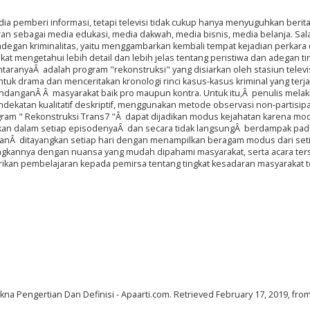
ia pemberi informasi, tetapi televisi tidak cukup hanya menyuguhkan berita
ran sebagai media edukasi, media dakwah, media bisnis, media belanja. Sal
adegan kriminalitas, yaitu menggambarkan kembali tempat kejadian perkara 
at mengetahui lebih detail dan lebih jelas tentang peristiwa dan adegan t
ntaranyaÂ adalah program "rekonstruksi" yang disiarkan oleh stasiun televi
tuk drama dan menceritakan kronologi rinci kasus-kasus kriminal yang terja
danganÂ Â masyarakat baik pro maupun kontra. Untuk itu,Â penulis mela
dekatan kualitatif deskriptif, menggunakan metode observasi non-partisip
ogram " Rekonstruksi Trans7 "Â dapat dijadikan modus kejahatan karena mo
arkan dalam setiap episodenyaÂ dan secara tidak langsungÂ berdampak pad
akanÂ ditayangkan setiap hari dengan menampilkan beragam modus dari set
ngkannya dengan nuansa yang mudah dipahami masyarakat, serta acara ter
ikan pembelajaran kepada pemirsa tentang tingkat kesadaran masyarakat 
Makna Pengertian Dan Definisi - Apaarti.com. Retrieved February 17, 2019, fro