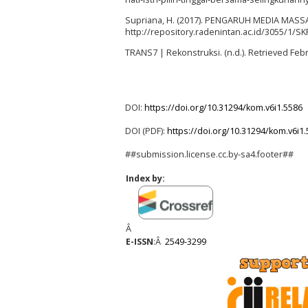
Supriana, H. (2017). PENGARUH MEDIA MASSA
http://repository.radenintan.ac.id/3055/1/
TRANS7 | Rekonstruksi. (n.d.). Retrieved Feb
DOI:
https://doi.org/10.31294/kom.v6i1.5586
DOI (PDF):
https://doi.org/10.31294/kom.v6i1
##submission.license.cc.by-sa4.footer##
Index by:
Â
E-ISSN
:Â
2549-3299