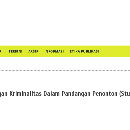
RI
TERKINI
ARSIP
INFORMASI
ETIKA PUBLIKASI
an Kriminalitas Dalam Pandangan Penonton (Stu