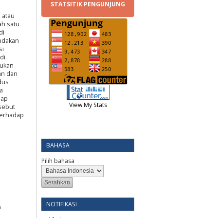
STATSITIK PENGUNJUNG
 atau
ah satu
di
indakan
si
di.
kukan
an dan
dus
a
iap
View My Stats
sebut
terhadap
BAHASA
Pilih bahasa
NOTIFIKASI
m