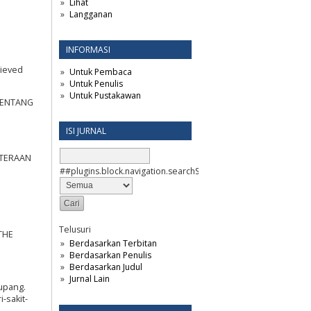
Lihat
Langganan
INFORMASI
rieved
Untuk Pembaca
Untuk Penulis
Untuk Pustakawan
 TENTANG
ISI JURNAL
HTERAAN
##plugins.block.navigation.searchScope##
Telusuri
THE
Berdasarkan Terbitan
Berdasarkan Penulis
Berdasarkan Judul
Jurnal Lain
Kupang.
-sakit-