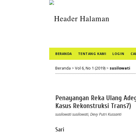
BERANDA
TENTANG KAMI
LOGIN
CA
Beranda
>
Vol 6, No 1 (2019)
>
susilowati
Penayangan Reka Ulang Adeg
Kasus Rekonstruksi Trans7)
susilowati susilowati, Devy Putri Kussanti
Sari