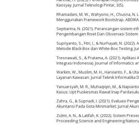
Kaosyay. Jurnal Teknologi Pintar, 3(5).
Rhamadani, M. W., Wahyono, H., Chusna, N. L
Menggunakan Framework Bootstrap. ABDIKAN: 
Septiarina, N. (2021). Perancangan sistem 
Pengembangan Riset Dan Observasi Sistem K
Supriyanto, S., Fitri, I., & Nurhayati, N. (2
Metode Black-Box dan White-Box Testing. Jurna
Tresnawati, S., & Pratama, A. (2021). Aplik
Integrasi Indonesia). Journal of Informatics a
Warkim, W., Muslim, M. H., Harvianto, F., 
Layanan Kawasan. Jurnal Teknik Informatika D
Yanuarsyah, M. R., Muhaqiqin, M., & Napianto
Kasus: Upt Puskesmas Rawat Inap Pardasuka P
Zahra, G., & Supriadi, I. (2021). Evaluasi P
Akuntansi Pada Gota Minimarket. Jurnal Akunt
Zulmi, A. N., & Latifah, K. (2022). Sistem P
Proceeding Science and Engineering National