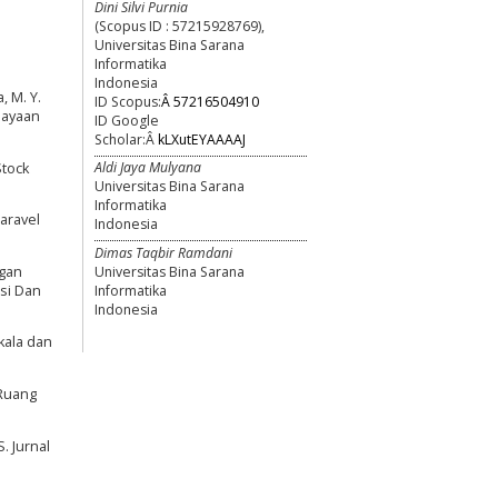
Dini Silvi Purnia
(Scopus ID : 57215928769),
Universitas Bina Sarana
Informatika
Indonesia
, M. Y.
ID Scopus:
Â 57216504910
dayaan
ID Google
Scholar:Â
kLXutEYAAAAJ
Aldi Jaya Mulyana
Stock
Universitas Bina Sarana
Informatika
Laravel
Indonesia
Dimas Taqbir Ramdani
Universitas Bina Sarana
ngan
Informatika
si Dan
Indonesia
Skala dan
 Ruang
. Jurnal