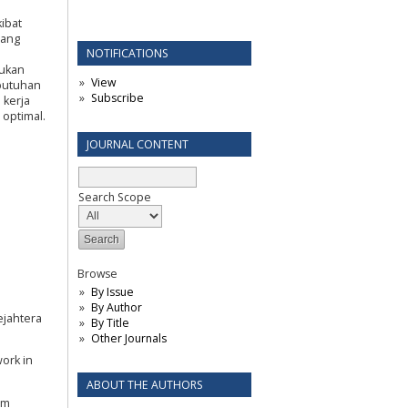
ibat
cang
NOTIFICATIONS
kukan
View
butuhan
Subscribe
 kerja
 optimal.
JOURNAL CONTENT
Search Scope
Browse
By Issue
By Author
ejahtera
By Title
Other Journals
work in
ABOUT THE AUTHORS
am