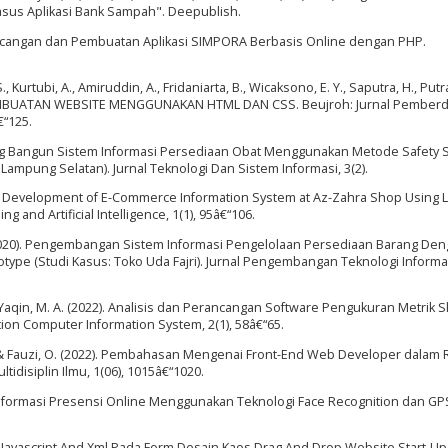
asus Aplikasi Bank Sampah". Deepublish.
 Perancangan dan Pembuatan Aplikasi SIMPORA Berbasis Online dengan PHP.
., Kurtubi, A., Amiruddin, A., Fridaniarta, B., Wicaksono, E. Y., Saputra, H., Putra
N PEMBUATAN WEBSITE MENGGUNAKAN HTML DAN CSS. Beujroh: Jurnal Pember
€“125.
ancang Bangun Sistem Informasi Persediaan Obat Menggunakan Metode Safety 
Lampung Selatan). Jurnal Teknologi Dan Sistem Informasi, 3(2).
2022). Development of E-Commerce Information System at Az-Zahra Shop Using 
 and Artificial Intelligence, 1(1), 95â€“106.
 P. (2020). Pengembangan Sistem Informasi Pengelolaan Persediaan Barang De
type (Studi Kasus: Toko Uda Fajri). Jurnal Pengembangan Teknologi Informa
 & Yaqin, M. A. (2022). Analisis dan Perancangan Software Pengukuran Metrik 
ion Computer Information System, 2(1), 58â€“65.
R. L., & Fauzi, O. (2022). Pembahasan Mengenai Front-End Web Developer dalam
idisiplin Ilmu, 1(06), 1015â€“1020.
em Informasi Presensi Online Menggunakan Teknologi Face Recognition dan GPS
Javascript And Xml Pada Form Desain Kaos Drag And Drop Website Start-Up