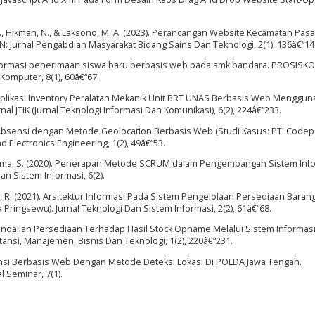
., Hikmah, N., & Laksono, M. A. (2023). Perancangan Website Kecamatan Pas
Jurnal Pengabdian Masyarakat Bidang Sains Dan Teknologi, 2(1), 136â€“14
informasi penerimaan siswa baru berbasis web pada smk bandara. PROSISKO:
omputer, 8(1), 60â€“67.
022). Aplikasi Inventory Peralatan Mekanik Unit BRT UNAS Berbasis Web Menggu
l JTIK (Jurnal Teknologi Informasi Dan Komunikasi), 6(2), 224â€“233.
asi Absensi dengan Metode Geolocation Berbasis Web (Studi Kasus: PT. Codep
nd Electronics Engineering, 1(2), 49â€“53.
& Utama, S. (2020). Penerapan Metode SCRUM dalam Pengembangan Sistem Inf
an Sistem Informasi, 6(2).
, R. (2021). Arsitektur Informasi Pada Sistem Pengelolaan Persediaan Barang
ringsewu). Jurnal Teknologi Dan Sistem Informasi, 2(2), 61â€“68.
engendalian Persediaan Terhadap Hasil Stock Opname Melalui Sistem Informas
ansi, Manajemen, Bisnis Dan Teknologi, 1(2), 220â€“231.
resensi Berbasis Web Dengan Metode Deteksi Lokasi Di POLDA Jawa Tengah.
 Seminar, 7(1).