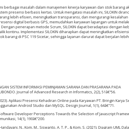
ami berbagai masalah dalam manajemen kinerja karyawan dan stok barang ak
istem presensi berbasis kertas. Untuk mengatasi masalah ini, SILOKIN diran
barang lebih efisien, meningkatkan transparansi, dan mengurangi kesalahan
presensi digital berbasis GPS, memudahkan karyawan lapangan untuk mela
e. Dengan penerapan metode Scrum, SILOKIN dapat beradaptasi dengan ke
lik kontinu. Implementasi SILOKIN diharapkan dapat meningkatkan efisiensi
k barang di PSC 119 Sicetar, sehingga layanan darurat dapat berjalan lebih
ERANCANGAN SISTEM INFORMASI PEMINJAMAN SARANA DAN PRASARANA PADA
DO. Journal of Advanced Research in Informatics, 2(2), 51â€“56.
 (2023). Aplikasi Presensi Kehadiran Online pada Karyawan PT. Bringin Karya S
unakan Android Studio dan MySQL. Design Journal, 1(1), 64â€“71.
of Software Developer Perceptions Towards the Selection of Javascript Frame
munikasi, 14(1), 190â€“200.
, Handayani, N., Kom, M., Siswanto, A. T. P., & Kom, S. (2021). Diagram UML Dal