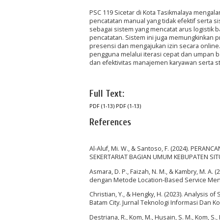
PSC 119 Sicetar di Kota Tasikmalaya mengal
pencatatan manual yang tidak efektif serta s
sebagai sistem yang mencatat arus logistik 
pencatatan. Sistem ini juga memungkinkan 
presensi dan mengajukan izin secara onlin
pengguna melalui iterasi cepat dan umpan ba
dan efektivitas manajemen karyawan serta sto
Full Text:
PDF (1-13)
PDF (1-13)
References
Al-Aluf, Mi. W., & Santoso, F. (2024). P
SEKERTARIAT BAGIAN UMUM KEBUPATEN SITUBON
Asmara, D. P., Faizah, N. M., & Kambry, M. A.
dengan Metode Location-Based Service Mengg
Christian, Y., & Hengky, H. (2023). Analysis 
Batam City. Jurnal Teknologi Informasi Dan Ko
Destriana, R., Kom, M., Husain, S. M., Kom, S.