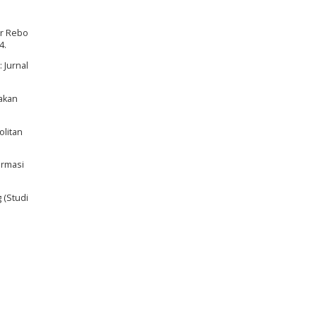
ar Rebo
4.
 Jurnal
nakan
olitan
ormasi
 (Studi
i