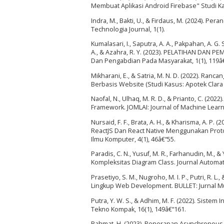
Membuat Aplikasi Android Firebase" Studi K
Indra, M., Bakti, U., & Firdaus, M. (2024).
Technologia Journal, 1(1).
Kumalasari, I., Saputra, A. A., Pakpahan, A. G. S
A., & Azahra, R. Y. (2023). PELATIHAN DA
Dan Pengabdian Pada Masyarakat, 1(1), 119â
Mikharani, E., & Satria, M. N. D. (2022). R
Berbasis Website (Studi Kasus: Apotek Clara 
Naofal, N., Ulhaq, M. R. D., & Prianto, C. (
Framework. JOMLAI: Journal of Machine Learning
Nursaid, F. F., Brata, A. H., & Kharisma, A.
ReactJS Dan React Native Menggunakan Proto
Ilmu Komputer, 4(1), 46â€“55.
Paradis, C. N., Yusuf, M. R., Farhanudin, M.,
Kompleksitas Diagram Class. Journal Automat
Prasetiyo, S. M., Nugroho, M. I. P., Putri, 
Lingkup Web Development. BULLET: Jurnal Mult
Putra, Y. W. S., & Adhim, M. F. (2022). Sist
Tekno Kompak, 16(1), 149â€“161.
Rahmat, H. (2023). Penerapan Asynchronous 