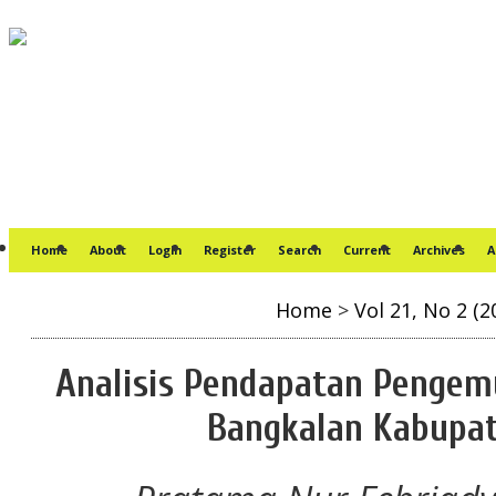
Home
About
Login
Register
Search
Current
Archives
A
Home
>
Vol 21, No 2 (2
Analisis Pendapatan Pengem
Bangkalan Kabupa