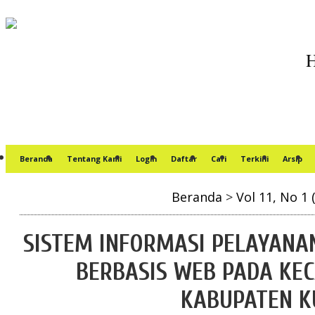
Beranda
Tentang Kami
Login
Daftar
Cari
Terkini
Arsip
Beranda
>
Vol 11, No 1 
SISTEM INFORMASI PELAYANAN
BERBASIS WEB PADA KE
KABUPATEN K