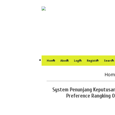
Home
About
Login
Register
Search
Hom
System Penunjang Keputusa
Preference Rangking O