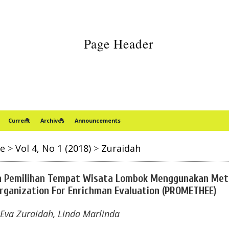
Current
Archives
Announcements
e
>
Vol 4, No 1 (2018)
>
Zuraidah
n Pemilihan Tempat Wisata Lombok Menggunakan Me
rganization For Enrichman Evaluation (PROMETHEE)
Eva Zuraidah, Linda Marlinda