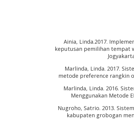
Ainia, Linda.2017. Implem
keputusan pemilihan tempat w
Jogyakarta
Marlinda, Linda. 2017. S
metode preference rangkin o
Marlinda, Linda. 2016. Si
Menggunakan Metode ELi
Nugroho, Satrio. 2013. Siste
kabupaten grobogan meng