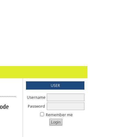
USER
Username
tode
Password
Remember me