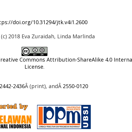
tps://doi.org/10.31294/jtk.v4i1.2600
(c) 2018 Eva Zuraidah, Linda Marlinda
reative Commons Attribution-ShareAlike 4.0 Interna
License
.
2442-2436
Â (print), andÂ
2550-0120