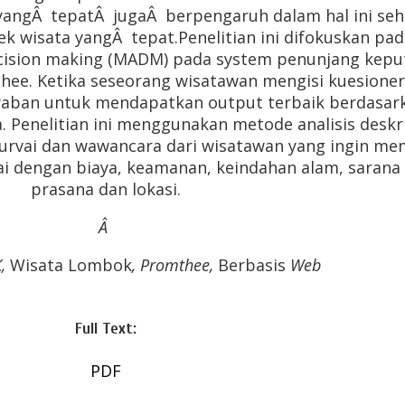
angÂ tepatÂ jugaÂ berpengaruh dalam hal ini seh
ek wisata yangÂ tepat.Penelitian ini difokuskan pa
ecision making (MADM) pada system penunjang kepu
ee. Ketika seseorang wisatawan mengisi kuesioner,
waban untuk mendapatkan output terbaik berdasar
. Penelitian ini menggunakan metode analisis deskri
survai dan wawancara dari wisatawan yang ingin mem
i dengan biaya, keamanan, keindahan alam, sarana
prasana dan lokasi.
Â
K,
Wisata Lombok
, Promthee,
Berbasis
Web
Full Text:
PDF