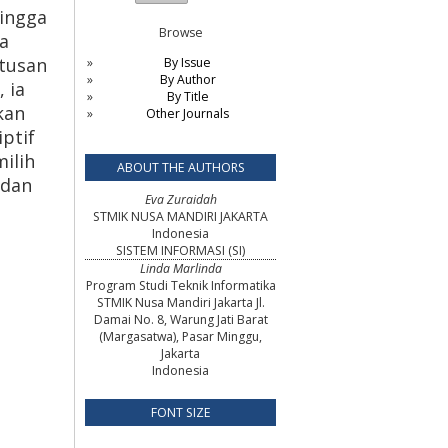
ingga
Browse
da
tusan
By Issue
By Author
 ia
By Title
kan
Other Journals
ptif
ilih
ABOUT THE AUTHORS
 dan
Eva Zuraidah
STMIK NUSA MANDIRI JAKARTA
Indonesia
SISTEM INFORMASI (SI)
Linda Marlinda
Program Studi Teknik Informatika
STMIK Nusa Mandiri Jakarta Jl.
Damai No. 8, Warung Jati Barat
(Margasatwa), Pasar Minggu,
Jakarta
Indonesia
FONT SIZE