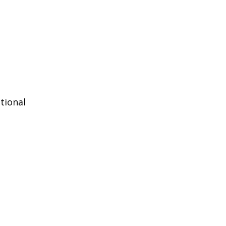
tional