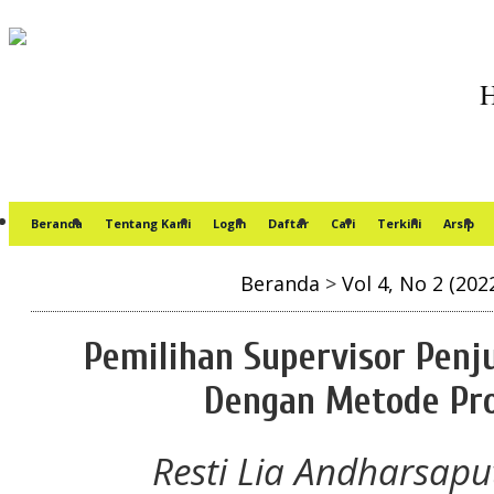
Beranda
Tentang Kami
Login
Daftar
Cari
Terkini
Arsip
Beranda
>
Vol 4, No 2 (202
Pemilihan Supervisor Penj
Dengan Metode Pro
Resti Lia Andharsaputr