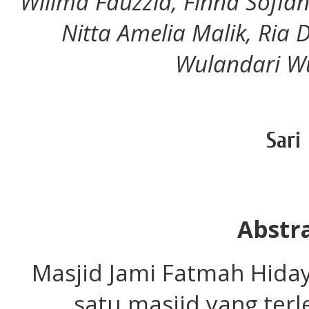
Willma Fauzzia, Finna Sofian
Nitta Amelia Malik, Ria D
Wulandari W
Sari
Abstr
Masjid Jami Fatmah Hida
satu masjid yang terl