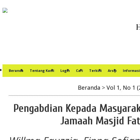
Beranda
Tentang Kami
Login
Cari
Terkini
Arsip
Informasi
Beranda
>
Vol 1, No 1 (
Pengabdian Kepada Masyarak
Jamaah Masjid Fa